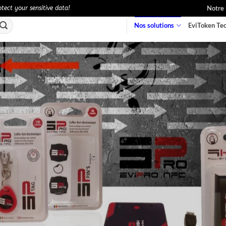
Notre 
ect your sensitive data!
Nos solutions
EviToken Te