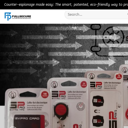
Skip
Counter-espionage made easy: The smart, patented, eco-friendly way to prot
to
Search
content
for: