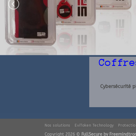
Coffre
Cybersécurité p
Nos solutions
EviToken Technology
Protecti
Copyright 2026 ©
FullSecure by Freemindtroni