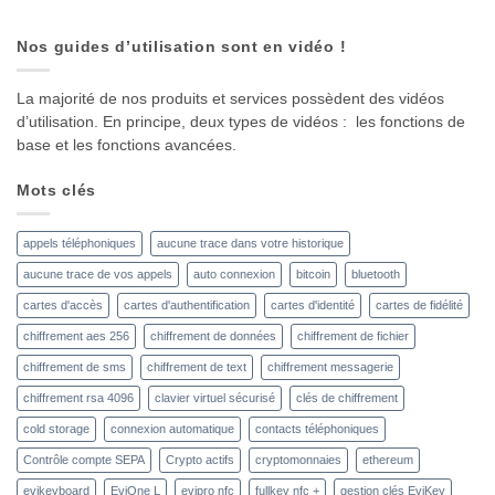
Nos guides d’utilisation sont en vidéo !
La majorité de nos produits et services possèdent des vidéos
d’utilisation. En principe, deux types de vidéos : les fonctions de
base et les fonctions avancées.
Mots clés
appels téléphoniques
aucune trace dans votre historique
aucune trace de vos appels
auto connexion
bitcoin
bluetooth
cartes d'accès
cartes d'authentification
cartes d'identité
cartes de fidélité
chiffrement aes 256
chiffrement de données
chiffrement de fichier
chiffrement de sms
chiffrement de text
chiffrement messagerie
chiffrement rsa 4096
clavier virtuel sécurisé
clés de chiffrement
cold storage
connexion automatique
contacts téléphoniques
Contrôle compte SEPA
Crypto actifs
cryptomonnaies
ethereum
evikeyboard
EviOne L
evipro nfc
fullkey nfc +
gestion clés EviKey