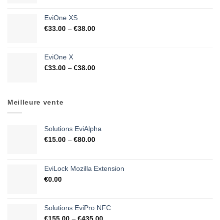
EviOne XS
€
33.00
–
€
38.00
EviOne X
€
33.00
–
€
38.00
Meilleure vente
Solutions EviAlpha
€
15.00
–
€
80.00
EviLock Mozilla Extension
€
0.00
Solutions EviPro NFC
€
155.00
–
€
435.00