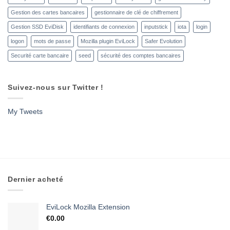
Gestion des cartes bancaires
gestionnaire de clé de chiffrement
Gestion SSD EviDisk
identifiants de connexion
inputstick
iota
login
logon
mots de passe
Mozilla plugin EviLock
Safer Evolution
Securité carte bancaire
seed
sécurité des comptes bancaires
Suivez-nous sur Twitter !
My Tweets
Dernier acheté
EviLock Mozilla Extension
€
0.00