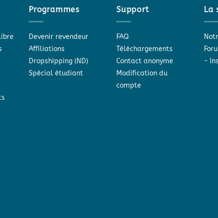
Programmes
Support
La 
libre
Devenir revendeur
FAQ
Notr
s
Affiliations
Téléchargements
Foru
Dropshipping (ND)
Contact anonyme
-
In
Spécial étudiant
Modification du
compte
ts