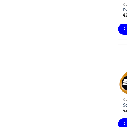
E
€
C
+
So
€
C