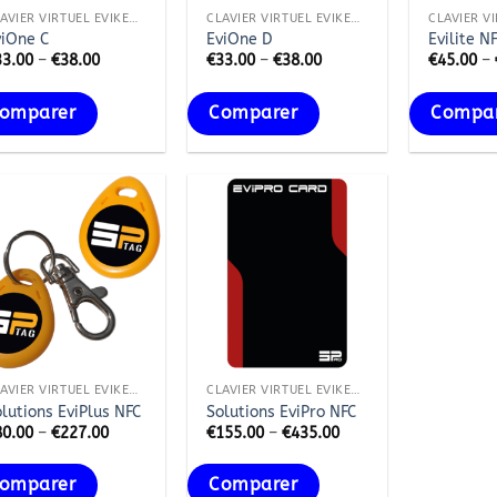
CLAVIER VIRTUEL EVIKEYBOARD
CLAVIER VIRTUEL EVIKEYBOARD
viOne C
EviOne D
Evilite N
33.00
–
€
38.00
€
33.00
–
€
38.00
€
45.00
–
omparer
Comparer
Compa
Ajouter
Ajouter
à la
à la
wishlist
wishlist
+
CLAVIER VIRTUEL EVIKEYBOARD
CLAVIER VIRTUEL EVIKEYBOARD
lutions EviPlus NFC
Solutions EviPro NFC
80.00
–
€
227.00
€
155.00
–
€
435.00
omparer
Comparer