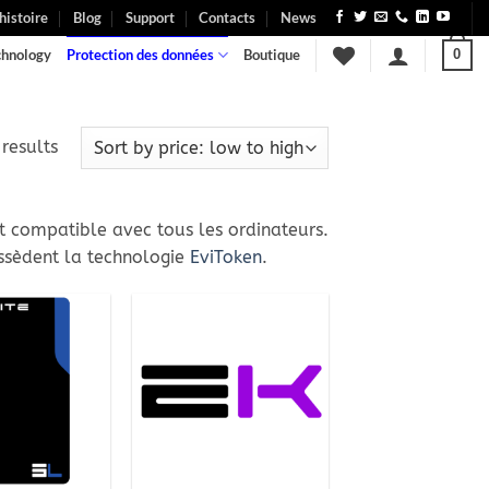
histoire
Blog
Support
Contacts
News
chnology
Protection des données
Boutique
0
Sorted
results
by
price:
low
st compatible avec tous les ordinateurs.
to
ossèdent la technologie
EviToken
.
high
Ajouter
Ajouter
à la
à la
wishlist
wishlist
+