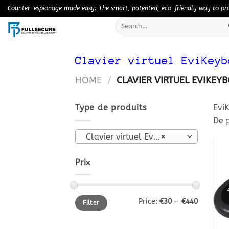
Skip
Counter-espionage made easy: The smart, patented, eco-friendly way to prot
to
Search
content
for:
Clavier virtuel EviKeyb
HOME
/
CLAVIER VIRTUEL EVIKEY
Type de produits
EviK
De 
Clavier virtuel EviKeyboard
×
Prix
Min
Max
Price:
€30
—
€440
Filter
price
price
+