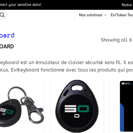
Notre 
ect your sensitive data!
Nos solutions
EviToken Te
oard
Showing all 6 
BOARD
eyboard est un émulateur de clavier sécurisé sans fil. Il e
plus, EviKeyboard fonctionne avec tous les produits qui p
Ajouter
Ajouter
à la
à la
wishlist
wishlist
+
+