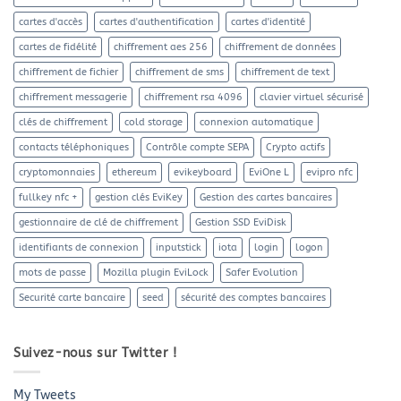
cartes d'accès
cartes d'authentification
cartes d'identité
cartes de fidélité
chiffrement aes 256
chiffrement de données
chiffrement de fichier
chiffrement de sms
chiffrement de text
chiffrement messagerie
chiffrement rsa 4096
clavier virtuel sécurisé
clés de chiffrement
cold storage
connexion automatique
contacts téléphoniques
Contrôle compte SEPA
Crypto actifs
cryptomonnaies
ethereum
evikeyboard
EviOne L
evipro nfc
fullkey nfc +
gestion clés EviKey
Gestion des cartes bancaires
gestionnaire de clé de chiffrement
Gestion SSD EviDisk
identifiants de connexion
inputstick
iota
login
logon
mots de passe
Mozilla plugin EviLock
Safer Evolution
Securité carte bancaire
seed
sécurité des comptes bancaires
Suivez-nous sur Twitter !
My Tweets