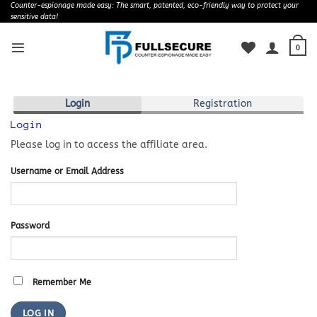
Skip
Counter-espionage made easy: The smart, patented, eco-friendly way to protect your
sensitive data!
to
content
0
Login
Registration
Login
Please log in to access the affiliate area.
Username or Email Address
Password
Remember Me