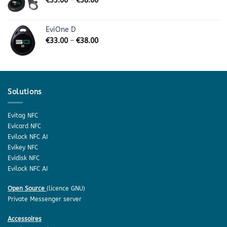
€
33.00
–
€
38.00
EviOne D
€
33.00
–
€
38.00
Solutions
Evitag NFC
Evicard NFC
Evilock NFC AI
Evikey NFC
Evidisk NFC
Evilock NFC AI
Open Source
(licence GNU)
Private Messenger server
Accessoires