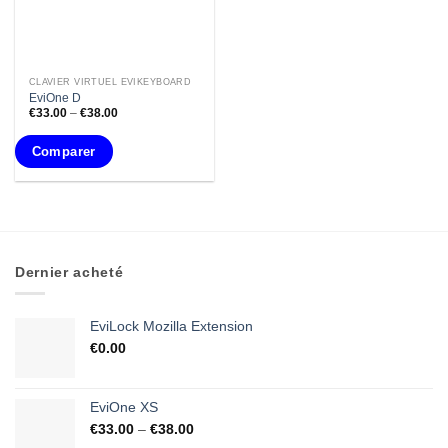
CLAVIER VIRTUEL EVIKEYBOARD
EviOne D
€
33.00
–
€
38.00
Comparer
Dernier acheté
EviLock Mozilla Extension
€
0.00
EviOne XS
€
33.00
–
€
38.00