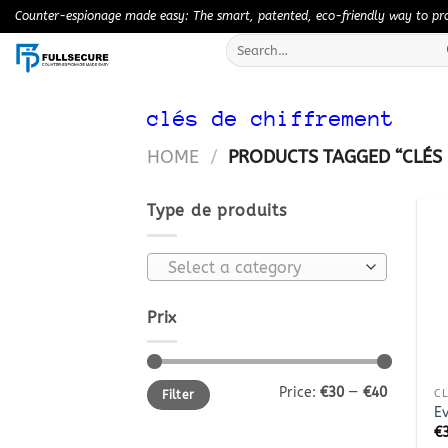
Skip
Counter-espionage made easy: The smart, patented, eco-friendly way to prot
to
Search
content
for:
clés de chiffrement
HOME
/
PRODUCTS TAGGED “CLÉS 
Type de produits
Select a category
Prix
+
Min
Max
Price:
€30
—
€40
CL
Filter
price
price
E
€