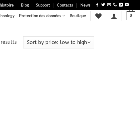
histoire
Blog
Support
Contacts
News
chnology
Protection des données
Boutique
0
Sorted
results
by
price:
low
to
high