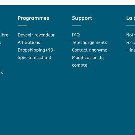
Programmes
Support
La 
libre
Devenir revendeur
FAQ
Notr
s
Affiliations
Téléchargements
Foru
Dropshipping (ND)
Contact anonyme
-
In
Spécial étudiant
Modification du
compte
ts