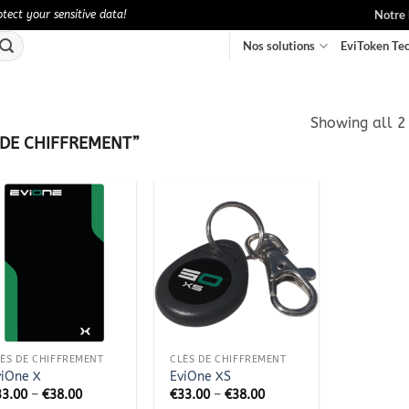
Notre 
ect your sensitive data!
Nos solutions
EviToken Te
Showing all 2 
DE CHIFFREMENT”
Ajouter
Ajouter
à la
à la
wishlist
wishlist
+
ÉS DE CHIFFREMENT
CLÉS DE CHIFFREMENT
viOne X
EviOne XS
33.00
–
€
38.00
€
33.00
–
€
38.00