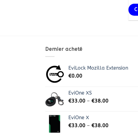
C
Dernier acheté
EviLock Mozilla Extension
€
0.00
EviOne XS
€
33.00
–
€
38.00
EviOne X
€
33.00
–
€
38.00