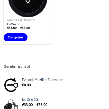
CODE QR BAR SÉCURISÉ
EviOne V
€
33.00
–
€
38.00
Comparer
Dernier acheté
EviLock Mozilla Extension
€
0.00
EviOne XS
€
33.00
–
€
38.00