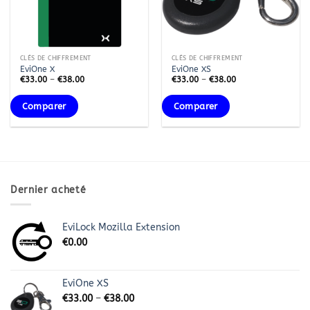
CLÉS DE CHIFFREMENT
CLÉS DE CHIFFREMENT
EviOne X
EviOne XS
€
33.00
–
€
38.00
€
33.00
–
€
38.00
Comparer
Comparer
Dernier acheté
EviLock Mozilla Extension
€
0.00
EviOne XS
€
33.00
–
€
38.00