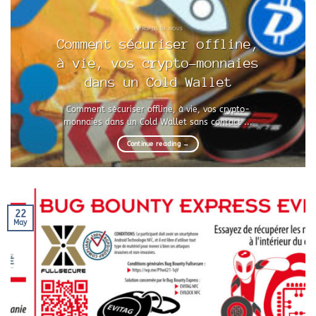
A PROPOS DE NOUS
Comment sécuriser offline,
à vie, vos crypto-monnaies
dans un Cold Wallet
Comment sécuriser offline, à vie, vos crypto-
monnaies dans un Cold Wallet sans contact ...
Continue reading
→
22
May