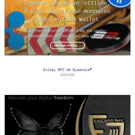
Comment sécuriser offline,
à vie, vos crypto-monnaies
dans un Cold Wallet
Comment sécuriser offline, à vie, vos crypto-
monnaies dans un Cold Wallet sans contact ...
Continue reading
→
Evikey NFC de Sysecure®
26/07/2017