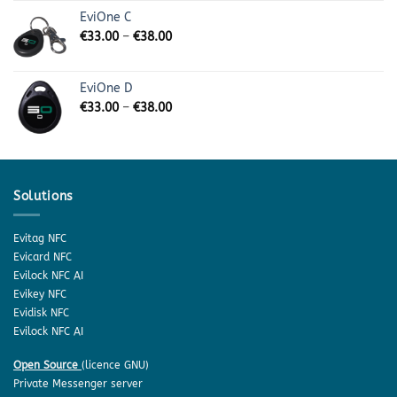
EviOne C
€
33.00
–
€
38.00
EviOne D
€
33.00
–
€
38.00
Solutions
Evitag NFC
Evicard NFC
Evilock NFC AI
Evikey NFC
Evidisk NFC
Evilock NFC AI
Open Source
(licence GNU)
Private Messenger server