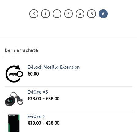
1
…
3
4
5
6
Dernier acheté
EviLock Mozilla Extension
€
0.00
EviOne XS
€
33.00
–
€
38.00
EviOne X
€
33.00
–
€
38.00