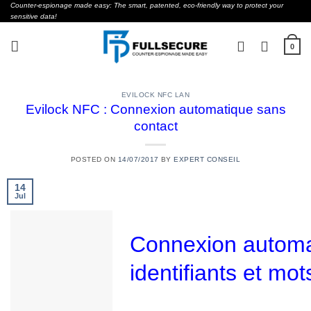
Skip
Counter-espionage made easy: The smart, patented, eco-friendly way to protect your
sensitive data!
to
content
0
EVILOCK NFC LAN
Evilock NFC : Connexion automatique sans
contact
POSTED ON
14/07/2017
BY
EXPERT CONSEIL
14
Jul
Connexion automat
identifiants et mo