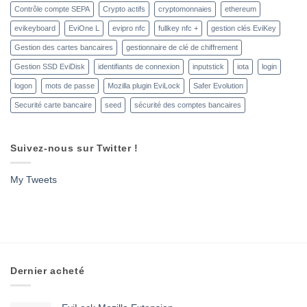
Contrôle compte SEPA
Crypto actifs
cryptomonnaies
ethereum
evikeyboard
EviOne L
evipro nfc
fullkey nfc +
gestion clés EviKey
Gestion des cartes bancaires
gestionnaire de clé de chiffrement
Gestion SSD EviDisk
identifiants de connexion
inputstick
iota
login
logon
mots de passe
Mozilla plugin EviLock
Safer Evolution
Securité carte bancaire
seed
sécurité des comptes bancaires
Suivez-nous sur Twitter !
My Tweets
Dernier acheté