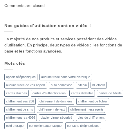
Comments are closed.
Nos guides d’utilisation sont en vidéo !
La majorité de nos produits et services possèdent des vidéos
d’utilisation. En principe, deux types de vidéos : les fonctions de
base et les fonctions avancées.
Mots clés
appels téléphoniques
aucune trace dans votre historique
aucune trace de vos appels
auto connexion
bitcoin
bluetooth
cartes d'accès
cartes d'authentification
cartes d'identité
cartes de fidélité
chiffrement aes 256
chiffrement de données
chiffrement de fichier
chiffrement de sms
chiffrement de text
chiffrement messagerie
chiffrement rsa 4096
clavier virtuel sécurisé
clés de chiffrement
cold storage
connexion automatique
contacts téléphoniques