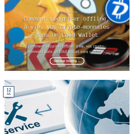
A PROPOS DE NOUS
Comment sécuriser offline,
à vie, vos crypto-monnaies
dans un Cold Wallet
Comment sécuriser offline, à vie, vos crypto-
monnaies dans un Cold Wallet sans contact ...
Continue reading
→
12
Jul