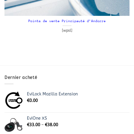
Points de vente Principauté d’Andorre
[wpsl]
Dernier acheté
EviLock Mozilla Extension
€
0.00
EviOne XS
€
33.00
–
€
38.00