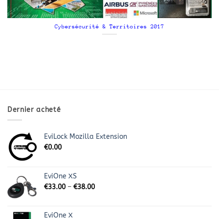
Cybersécurité & Territoires 2017
Dernier acheté
EviLock Mozilla Extension
€
0.00
EviOne XS
€
33.00
–
€
38.00
EviOne X