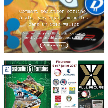
A PROPOS DE NOUS
Comment sécuriser offline,
à vie, vos crypto-monnaies
dans un Cold Wallet
Comment sécuriser offline, à vie, vos crypto-
monnaies dans un Cold Wallet sans contact ...
Continue reading
→
27
Feb