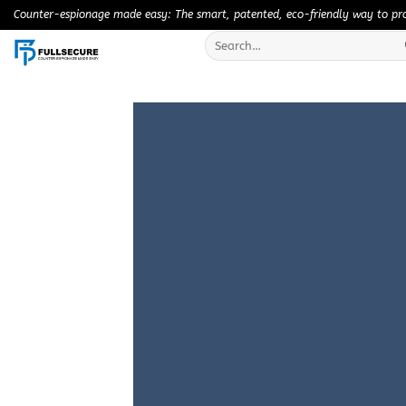
Skip
Counter-espionage made easy: The smart, patented, eco-friendly way to prot
to
Search
content
for: