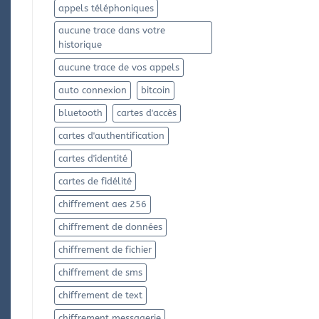
appels téléphoniques
aucune trace dans votre
historique
aucune trace de vos appels
auto connexion
bitcoin
bluetooth
cartes d'accès
cartes d'authentification
cartes d'identité
cartes de fidélité
chiffrement aes 256
chiffrement de données
chiffrement de fichier
chiffrement de sms
chiffrement de text
chiffrement messagerie