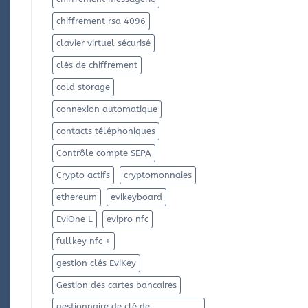
chiffrement rsa 4096
clavier virtuel sécurisé
clés de chiffrement
cold storage
connexion automatique
contacts téléphoniques
Contrôle compte SEPA
Crypto actifs
cryptomonnaies
ethereum
evikeyboard
EviOne L
evipro nfc
fullkey nfc +
gestion clés EviKey
Gestion des cartes bancaires
gestionnaire de clé de