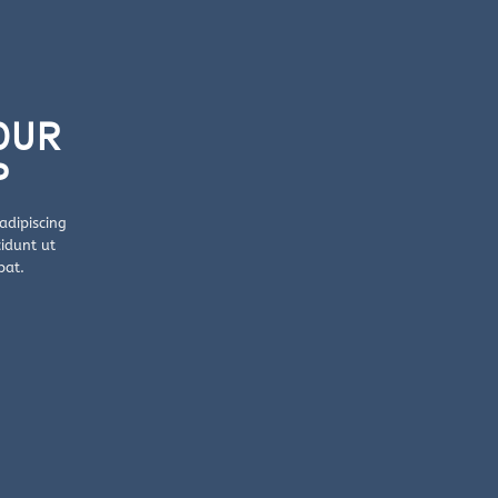
OUR
P
adipiscing
idunt ut
pat.