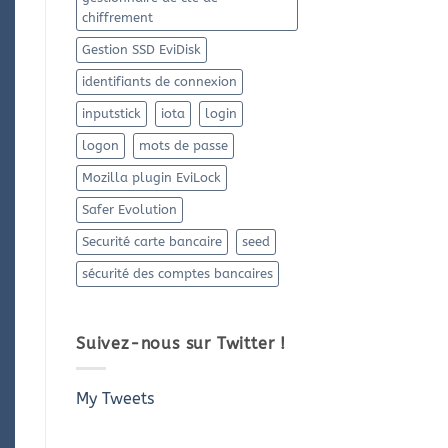
chiffrement
Gestion SSD EviDisk
identifiants de connexion
WELCOME TO OUR
inputstick
iota
login
logon
mots de passe
FASHION SHOP
Mozilla plugin EviLock
Lorem ipsum dolor sit amet, consectetuer adipiscing
Safer Evolution
elit, sed diam nonummy nibh euismod tincidunt ut
laoreet dolore magna aliquam erat volutpat.
Securité carte bancaire
seed
sécurité des comptes bancaires
Click me!
Suivez-nous sur Twitter !
My Tweets