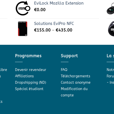
EviLock Mozilla Extension
€
0.00
Solutions EviPro NFC
€
155.00
–
€
435.00
Programmes
Support
La 
libre
Devenir revendeur
FAQ
Notr
s
Affiliations
Téléchargements
Foru
Dropshipping (ND)
Contact anonyme
-
In
Spécial étudiant
Modification du
compte
ts