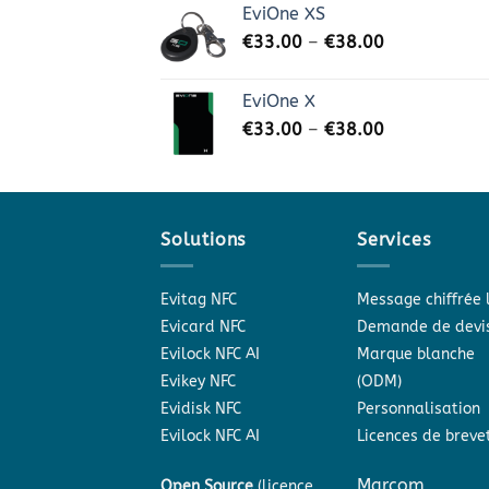
EviOne XS
€
33.00
–
€
38.00
EviOne X
€
33.00
–
€
38.00
Solutions
Services
Evitag NFC
Message chiffrée 
Evicard NFC
Demande de devi
Evilock NFC AI
Marque blanche
Evikey NFC
(ODM)
Evidisk NFC
Personnalisation
Evilock NFC AI
Licences de breve
Marcom
Open Source
(licence