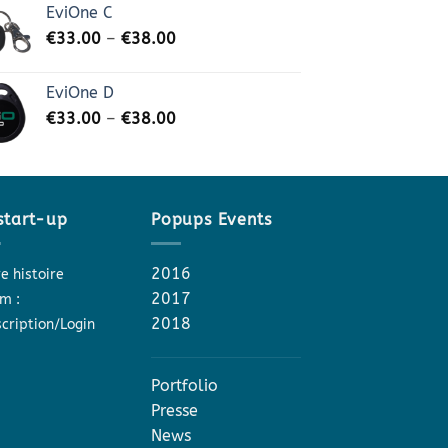
EviOne C
€
33.00
–
€
38.00
EviOne D
€
33.00
–
€
38.00
start-up
Popups Events
2016
e histoire
2017
m :
2018
scription/Login
Portfolio
Presse
News