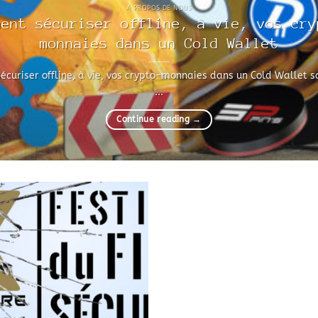
A PROPOS DE NOUS
ment sécuriser offline, à vie, vos cry
monnaies dans un Cold Wallet
curiser offline, à vie, vos crypto-monnaies dans un Cold Wallet s
...
Continue reading
→