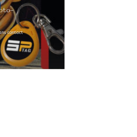
pto-
ans contact