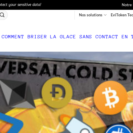
Notre 
ect your sensitive data!
Nos solutions
EviToken Te
:
COMMENT BRISER LA GLACE SANS CONTACT EN 