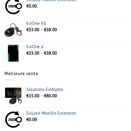
€
0.00
EviOne XS
€
33.00
–
€
38.00
EviOne X
€
33.00
–
€
38.00
Meilleure vente
Solutions EviAlpha
€
15.00
–
€
80.00
EviLock Mozilla Extension
€
0.00