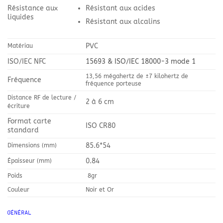
Résistant aux acides
Résistance aux
liquides
Résistant aux alcalins
PVC
Matériau
ISO/IEC NFC
15693 & ISO/IEC 18000-3 mode 1
13,56 mégahertz de ±7 kilohertz de
Fréquence
fréquence porteuse
Distance RF de lecture /
2 à 6 cm
écriture
Format carte
ISO CR80
standard
85.6*54
Dimensions (mm)
0.84
Épaisseur (mm)
Poids
8gr
Couleur
Noir et Or
GÉNÉRAL