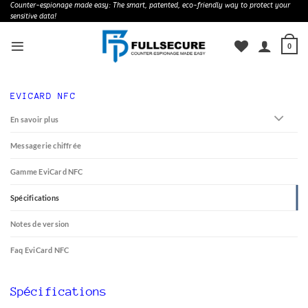
Skip
Counter-espionage made easy: The smart, patented, eco-friendly way to protect your
sensitive data!
to
content
0
EVICARD NFC
En savoir plus
Messagerie chiffrée
Gamme EviCard NFC
Spécifications
Notes de version
Faq EviCard NFC
Spécifications