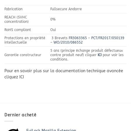
Fabrication
Fullsecure Andorre
REACH (SVHC
0%
concentration)
RoHS compliant
Oui
Protections en propriété
3 Brevets
FR3063365
–
PCT/FR2017/050139
intellectuelle
–
WO/2010/086552
5 ans (principe échange produit défectueux
Garantie constructeur
contre produit neuf) cliquer
ICI
pour voir les
conditions.
Pour en savoir plus sur la documentation technique avancée
cliquez ICI
Dernier acheté
EviLock Mozilla Extension