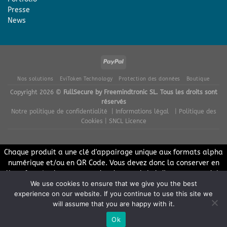
Presse
News
Nos solutions
EviToken Technology
Protection des données
Boutique
Copyright 2026 ©
FullSecure by Freemindtronic SL. Tous les droits sont
réservés
Notre politique de confidentialité
| Informations légal
| Politique des
Cookies
| SNCL Licence
Chaque produit a une clé d'appairage unique aux formats alpha
numérique et/ou en QR Code. Vous devez donc la conserver en
lieu sûr et/ou les sauvegarder dans un label d'un autre produit
We use cookies to ensure that we give you the best
EviPro NFC. Aucune indication ne pourra être fournie concernant
experience on our website. If you continue to use this site we
les clés d'appairage après la vente des produits. Nos prix de
will assume that you are happy with it.
ventes n'incluent pas de TVA, ni les autres taxes. Vous pouvez
acheter nos produits via nos points conseils certifiés EviPro NFC.
Ok
Dismiss