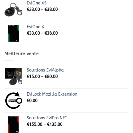
EviOne XS
€
33.00
–
€
38.00
EviOne X
€
33.00
–
€
38.00
Meilleure vente
Solutions EviAlpha
€
15.00
–
€
80.00
EviLock Mozilla Extension
€
0.00
Solutions EviPro NFC
€
155.00
–
€
435.00