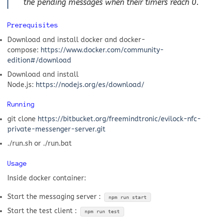
the pending messages when their timers reach 0.
Prerequisites
Download and install docker and docker-
compose:
https://www.docker.com/community-
edition#/download
Download and install
Node.js:
https://nodejs.org/es/download/
Running
git clone
https://bitbucket.org/freemindtronic/evilock-nfc-
private-messenger-server.git
./run.sh or ./run.bat
Usage
Inside docker container:
Start the messaging server :
npm run start
Start the test client :
npm run test