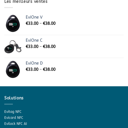
Les meilleurs ventes
EviOne V
€
33.00
–
€
38.00
EviOne C
€
33.00
–
€
38.00
EviOne D
€
33.00
–
€
38.00
Solutions
Evitag NFC
Evicard NFC
Evilock NFC AI