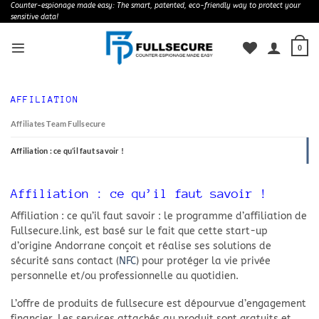
Skip
Counter-espionage made easy: The smart, patented, eco-friendly way to protect your
sensitive data!
to
content
0
AFFILIATION
Affiliates Team Fullsecure
Affiliation : ce qu’il faut savoir !
Affiliation : ce qu’il faut savoir !
Affiliation : ce qu’il faut savoir : le programme d’affiliation de
Fullsecure.link, est basé sur le fait que cette start-up
d’origine Andorrane conçoit et réalise ses solutions de
sécurité sans contact (
NFC
) pour protéger la vie privée
personnelle et/ou professionnelle au quotidien.
L’offre de produits de fullsecure est dépourvue d’engagement
financier. Les services attachés au produit sont gratuits et