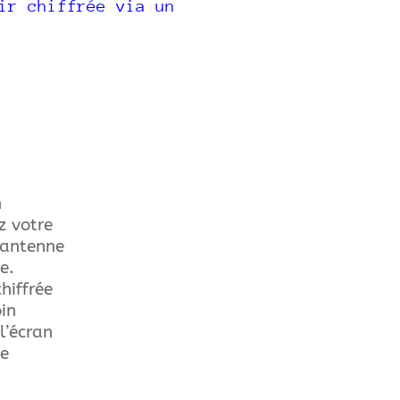
ir chiffrée via un
n
z votre
’antenne
e.
hiffrée
oin
l’écran
ne