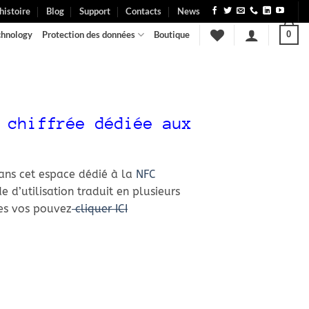
histoire
Blog
Support
Contacts
News
chnology
Protection des données
Boutique
0
e
 chiffrée dédiée aux
ans cet espace dédié à la
NFC
 d’utilisation traduit en plusieurs
ues vos pouvez
cliquer ICI