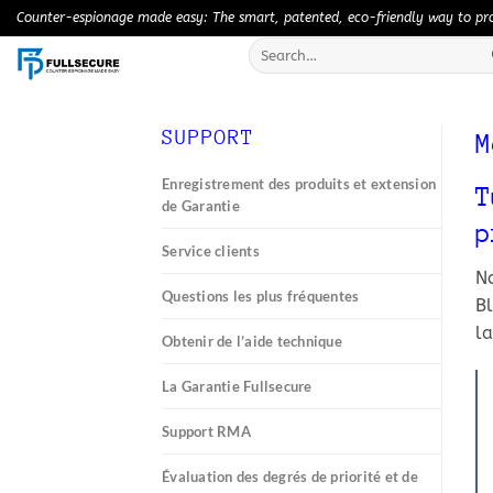
Skip
Counter-espionage made easy: The smart, patented, eco-friendly way to prot
to
Search
content
for:
SUPPORT
M
Enregistrement des produits et extension
T
de Garantie
p
Service clients
N
Questions les plus fréquentes
Bl
la
Obtenir de l’aide technique
La Garantie Fullsecure
Support RMA
Évaluation des degrés de priorité et de