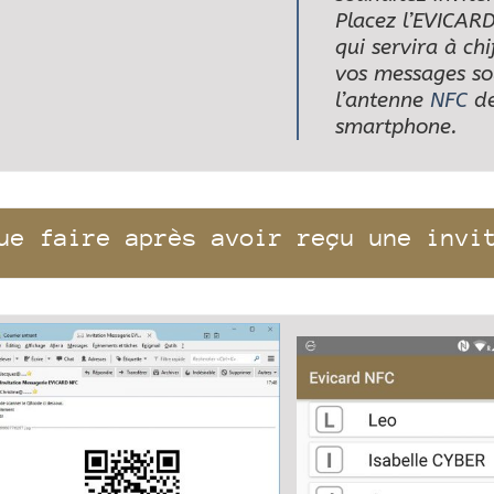
Placez l’EVICAR
qui servira à chi
vos messages so
l’antenne
NFC
de
smartphone.
ue faire après avoir reçu une invi