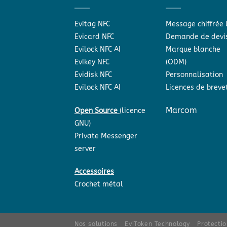
Evitag NFC
Message chiffrée 
Evicard NFC
Demande de devi
Evilock NFC AI
Marque blanche
Evikey NFC
(ODM)
Evidisk NFC
Personnalisation
Evilock NFC AI
Licences de breve
Marcom
Open Source
(licence
GNU)
Private Messenger
server
Accessoires
Crochet métal
Nos solutions
EviToken Technology
Protecti