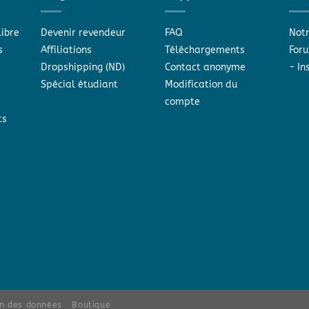
libre
Devenir revendeur
FAQ
Notr
s
Affiliations
Téléchargements
Foru
Dropshipping (ND)
Contact anonyme
-
In
Spécial étudiant
Modification du
compte
ts
on des données
Boutique