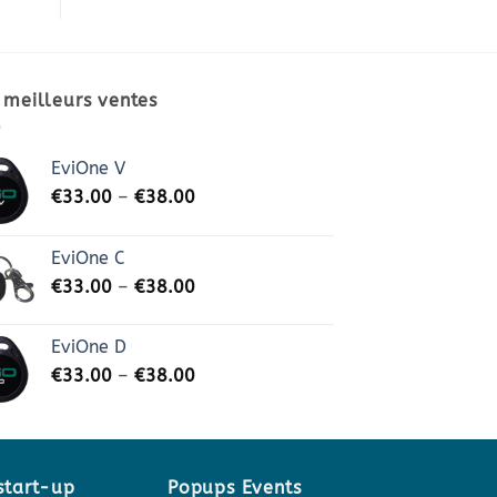
 meilleurs ventes
EviOne V
€
33.00
–
€
38.00
EviOne C
€
33.00
–
€
38.00
EviOne D
€
33.00
–
€
38.00
start-up
Popups Events