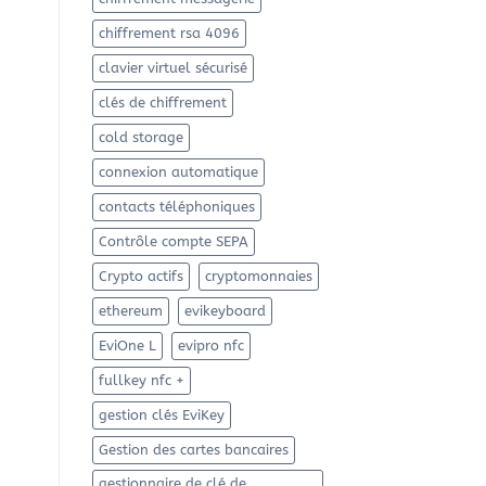
chiffrement rsa 4096
clavier virtuel sécurisé
clés de chiffrement
cold storage
connexion automatique
contacts téléphoniques
Contrôle compte SEPA
Crypto actifs
cryptomonnaies
ethereum
evikeyboard
EviOne L
evipro nfc
fullkey nfc +
gestion clés EviKey
Gestion des cartes bancaires
gestionnaire de clé de