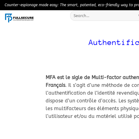
Skip
Counter-espionage made easy: The smart, patented, eco-friendly way to prot
to
Search
content
for:
Authentifi
MFA est le sigle de Multi-factor authen
Français
. Il s’agit d’une méthode de c
l’authentification de l’identité revendiq
dispose d’un contrôle d’accès. Les sys
les multifacteurs des éléments physique
l’utilisateur et/ou du matériel utilisé po