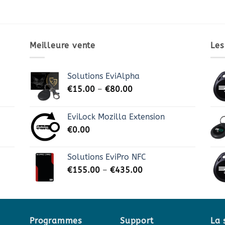
Meilleure vente
Les
Solutions EviAlpha
€
15.00
–
€
80.00
EviLock Mozilla Extension
€
0.00
Solutions EviPro NFC
€
155.00
–
€
435.00
Programmes
Support
La 