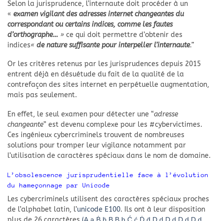
Selon la jurisprudence, l’internaute doit procéder à un
«
examen vigilant des adresses internet changeantes du
correspondant ou certains indices, comme les fautes
d’orthographe…
»
ce qui doit permettre d’obtenir des
indices
«
de nature suffisante pour interpeller l’internaute
.”
Or les critères retenus par les jurisprudences depuis 2015
entrent déjà en désuétude du fait de la qualité de la
contrefaçon des sites internet en perpétuelle augmentation,
mais pas seulement.
En effet, le seul examen pour détecter une “
adresse
changeante
” est devenu complexe pour les #cybervictimes.
Ces ingénieux cybercriminels trouvent de nombreuses
solutions pour tromper leur vigilance notamment par
l’utilisation de caractères spéciaux dans le nom de domaine.
L’obsolescence jurisprudentielle face à l’évolution
du hameçonnage par Unicode
Les cybercriminels utilisent des caractères spéciaux proches
de l’alphabet latin, l’
unicode E100
. Ils ont à leur disposition
plus de 26 caractères
(Ḁ ḁ Ḃ ḃ Ḅ Ḇ ḇ Ḉ ḉ Ḋ ḋ Ḍ ḍ Ḏ ḏ Ḑ ḑ Ḓ ḓ