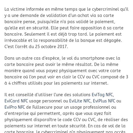
La victime informée en même temps que le cybercriminel qu’il
y a une demande de validation d’un achat via sa carte
bancaire pense, puisqu’elle n’a pas validé le paiement,
qu’elle est en sécurité. Elle peut faire opposition à sa carte
bancaire. Seulement il est déjà trop tard. Le paiement est
irrévocable et la responsabilité de la banque est dégagée.
C’est l’arrêt du 25 octobre 2017.
Dans un autre cas d’espèce, le vol du smartphone avec la
carte bancaire peut avoir le même résultat. De la même
manière quand vous payez physiquement avec votre carte
bancaire où l’on peut voir en clair le CCV ou CVC composé de 3
à 4 chiffres utilisés pour les paiements sur internet.
Il est conseillé d’utiliser l’une des solutions
EviTag NFC
,
EviCard NFC
usage personnel ou
EviLite NFC
,
EviPlus NFC
ou
EviPro NFC
de Fullsecure pour un usage professionnel ou
d’entreprise qui permettent, après que vous ayez fait
physiquement disparaître le code CCV ou CVC, de réaliser des
paiements sur internet en toute sécurité. En cas de vol de la
carte bancaire, le cybercriminel n’a physiquement pas accès