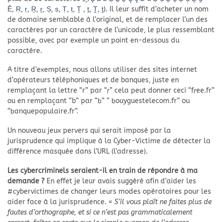
Ḕ
,
Ṛ, ṛ, Ṟ, ṟ, Ṣ, ṣ, Ṭ, ṭ, Ṯ , ṯ, Ṱ, ṱ)
. Il leur suffit d’acheter un nom
de domaine semblable à l’original, et de remplacer l’un des
caractères par un caractère de l’unicode, le plus ressemblant
possible, avec par exemple un point en-dessous du
caractère.
A titre d’exemples, nous allons utiliser des sites internet
d’opérateurs téléphoniques et de banques, juste en
remplaçant la lettre “r” par “
ṛ
” cela peut donner ceci “f
ṛ
ee.fr”
ou en remplaçant “b” par “ḅ” ” ḅouyguestelecom.fr” ou
“ḅanquepopulaire.fr”.
Un nouveau jeux pervers qui serait imposé par la
jurisprudence qui implique à la Cyber-Victime de détecter la
différence masquée dans l’URL (l’adresse).
Les cybercriminels seraient-il en train de répondre à ma
demande ?
En effet je leur avais suggéré afin d’aider les
#cybervictimes de changer leurs modes opératoires pour les
aider face à la jurisprudence. «
S’il vous plaît ne faites plus de
fautes d’orthographe, et si ce n’est pas grammaticalement