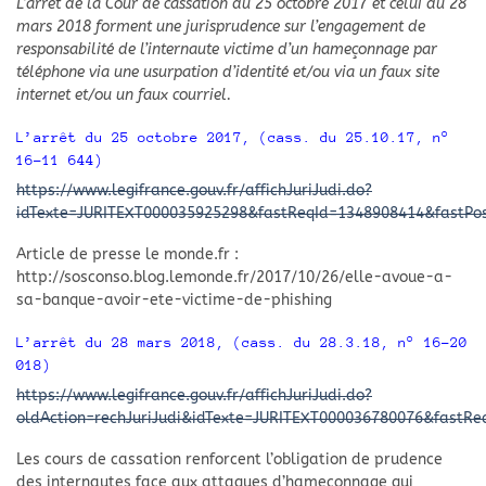
L’arrêt de la Cour de cassation du 25 octobre 2017 et celui du 28
mars 2018 forment une jurisprudence sur l’engagement de
responsabilité de l’internaute victime d’un hameçonnage par
téléphone via une usurpation d’identité et/ou via un faux site
internet et/ou un faux courriel.
L’arrêt du 25 octobre 2017, (cass. du 25.10.17, n°
16-11 644)
https://www.legifrance.gouv.fr/affichJuriJudi.do?
idTexte=JURITEXT000035925298&fastReqId=1348908414&fastPos
Article de presse le monde.fr :
http://sosconso.blog.lemonde.fr/2017/10/26/elle-avoue-a-
sa-banque-avoir-ete-victime-de-phishing
L’arrêt du 28 mars 2018, (cass. du 28.3.18, n° 16-20
018)
https://www.legifrance.gouv.fr/affichJuriJudi.do?
oldAction=rechJuriJudi&idTexte=JURITEXT000036780076&fastR
Les cours de cassation renforcent l’obligation de prudence
des internautes face aux attaques d’hameçonnage qui