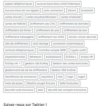
appels téléphoniques
aucune trace dans votre historique
aucune trace de vos appels
auto connexion
bitcoin
bluetooth
cartes d'accès
cartes d'authentification
cartes d'identité
cartes de fidélité
chiffrement aes 256
chiffrement de données
chiffrement de fichier
chiffrement de sms
chiffrement de text
chiffrement messagerie
chiffrement rsa 4096
clavier virtuel sécurisé
clés de chiffrement
cold storage
connexion automatique
contacts téléphoniques
Contrôle compte SEPA
Crypto actifs
cryptomonnaies
ethereum
evikeyboard
EviOne L
evipro nfc
fullkey nfc +
gestion clés EviKey
Gestion des cartes bancaires
gestionnaire de clé de chiffrement
Gestion SSD EviDisk
identifiants de connexion
inputstick
iota
login
logon
mots de passe
Mozilla plugin EviLock
Safer Evolution
Securité carte bancaire
seed
sécurité des comptes bancaires
Suivez-nous sur Twitter !