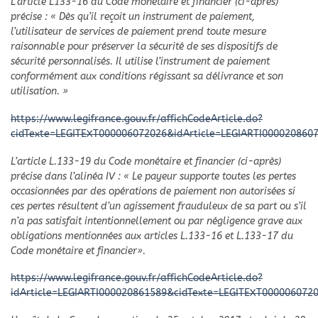
L’article L133-16 du Code monétaire et financier (ci-après)
précise : « Dès qu’il reçoit un instrument de paiement,
l’utilisateur de services de paiement prend toute mesure
raisonnable pour préserver la sécurité de ses dispositifs de
sécurité personnalisés. Il utilise l’instrument de paiement
conformément aux conditions régissant sa délivrance et son
utilisation. »
https://www.legifrance.gouv.fr/affichCodeArticle.do?
cidTexte=LEGITEXT000006072026&idArticle=LEGIARTI0000208607
L’article L.133-19 du Code monétaire et financier (ci-après)
précise dans l’alinéa IV : « Le payeur supporte toutes les pertes
occasionnées par des opérations de paiement non autorisées si
ces pertes résultent d’un agissement frauduleux de sa part ou s’il
n’a pas satisfait intentionnellement ou par négligence grave aux
obligations mentionnées aux articles L.133-16 et L.133-17 du
Code monétaire et financier».
https://www.legifrance.gouv.fr/affichCodeArticle.do?
idArticle=LEGIARTI000020861589&cidTexte=LEGITEXT000006072