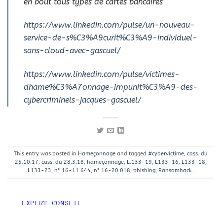
en bout tous types de cartes bancaires
https://www.linkedin.com/pulse/un-nouveau-
service-de-s%C3%A9curit%C3%A9-individuel-
sans-cloud-avec-gascuel/
https://www.linkedin.com/pulse/victimes-
dhame%C3%A7onnage-impunit%C3%A9-des-
cybercriminels-jacques-gascuel/
This entry was posted in
Hameçonnage
and tagged
#cybervictime
,
cass. du
25.10.17
,
cass. du 28.3.18
,
hameçonnage
,
L.133-19
,
L133-16
,
L133-18
,
L133-23
,
n° 16-11 644
,
n° 16-20 018
,
phishing
,
Ransomhack
.
EXPERT CONSEIL