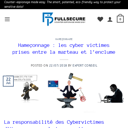
Skip
Counter-espionage made easy: The smart, patented, eco-friendly way to protect your
sensitive data!
to
content
0
HAMEÇONNAGE
Hameçonnage : les cyber victimes
prises entre la marteau et l’enclume
POSTED ON
22/07/2018
BY
EXPERT CONSEIL
22
Jul
La responsabilité des Cybervictimes