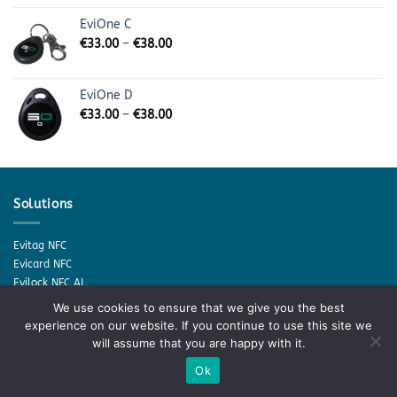
EviOne C
€
33.00
–
€
38.00
EviOne D
€
33.00
–
€
38.00
Solutions
Evitag NFC
Evicard NFC
Evilock NFC AI
Evikey NFC
We use cookies to ensure that we give you the best
Evidisk NFC
experience on our website. If you continue to use this site we
Evilock NFC AI
will assume that you are happy with it.
Ok
Open Source
(licence GNU)
Private Messenger server