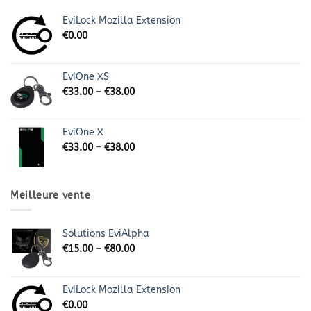
EviLock Mozilla Extension
€
0.00
EviOne XS
€
33.00
–
€
38.00
EviOne X
€
33.00
–
€
38.00
Meilleure vente
Solutions EviAlpha
€
15.00
–
€
80.00
EviLock Mozilla Extension
€
0.00