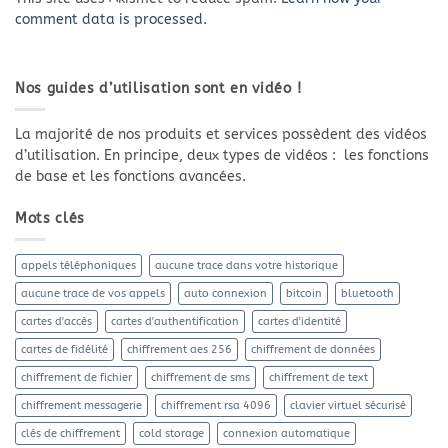
comment data is processed.
Nos guides d’utilisation sont en vidéo !
La majorité de nos produits et services possèdent des vidéos
d’utilisation. En principe, deux types de vidéos : les fonctions
de base et les fonctions avancées.
Mots clés
appels téléphoniques
aucune trace dans votre historique
aucune trace de vos appels
auto connexion
bitcoin
bluetooth
cartes d'accès
cartes d'authentification
cartes d'identité
cartes de fidélité
chiffrement aes 256
chiffrement de données
chiffrement de fichier
chiffrement de sms
chiffrement de text
chiffrement messagerie
chiffrement rsa 4096
clavier virtuel sécurisé
clés de chiffrement
cold storage
connexion automatique