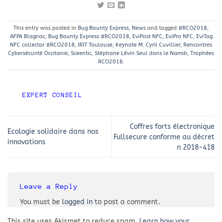
This entry was posted in
Bug Bounty Express
,
News
and tagged
#RCO2018
,
AFPA Blagnac
,
Bug Bounty Express #RCO2018
,
EviPost NFC
,
EviPro NFC
,
EviTag
NFC collector #RCO2018
,
IRIT Toulouse
,
Keynote M. Cyril Cuvillier
,
Rencontres
Cybersécurité Occitanie
,
Sceentic
,
Stéphane Lévin Seul dans le Namib
,
Trophées
RCO2018
.
EXPERT CONSEIL
Coffres forts électronique
Ecologie solidaire dans nos
Fullsecure conforme au décret
innovations
n 2018-418
Leave a Reply
You must be
logged in
to post a comment.
This site uses Akismet to reduce spam.
Learn how your