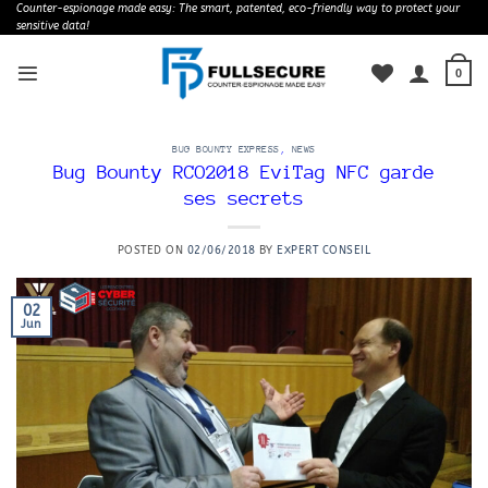
Skip
Counter-espionage made easy: The smart, patented, eco-friendly way to protect your
sensitive data!
to
content
0
BUG BOUNTY EXPRESS
,
NEWS
Bug Bounty RCO2018 EviTag NFC garde
ses secrets
POSTED ON
02/06/2018
BY
EXPERT CONSEIL
02
Jun