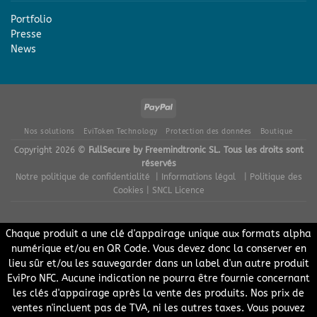
Portfolio
Presse
News
Nos solutions
EviToken Technology
Protection des données
Boutique
Copyright 2026 ©
FullSecure by Freemindtronic SL. Tous les droits sont
réservés
Notre politique de confidentialité
| Informations légal
| Politique des
Cookies
| SNCL Licence
Chaque produit a une clé d'appairage unique aux formats alpha
numérique et/ou en QR Code. Vous devez donc la conserver en
lieu sûr et/ou les sauvegarder dans un label d'un autre produit
EviPro NFC. Aucune indication ne pourra être fournie concernant
les clés d'appairage après la vente des produits. Nos prix de
ventes n'incluent pas de TVA, ni les autres taxes. Vous pouvez