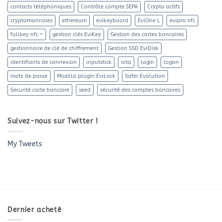
contacts téléphoniques
Contrôle compte SEPA
Crypto actifs
cryptomonnaies
ethereum
evikeyboard
EviOne L
evipro nfc
fullkey nfc +
gestion clés EviKey
Gestion des cartes bancaires
gestionnaire de clé de chiffrement
Gestion SSD EviDisk
identifiants de connexion
inputstick
iota
login
logon
mots de passe
Mozilla plugin EviLock
Safer Evolution
Securité carte bancaire
seed
sécurité des comptes bancaires
Suivez-nous sur Twitter !
My Tweets
Dernier acheté