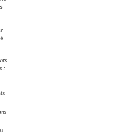
s
ur
té
ents
s :
ts
ans
du