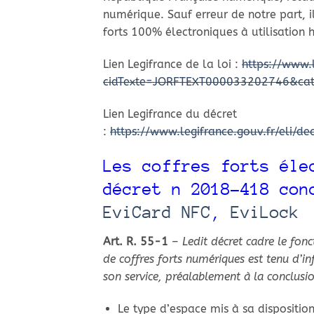
numérique. Sauf erreur de notre part, i
forts 100% électroniques à utilisation 
Lien Legifrance de la loi :
https://www.l
cidTexte=JORFTEXT000033202746&cate
Lien Legifrance du décret
:
https://www.legifrance.gouv.fr/eli/
Les coffres forts éle
décret n 2018-418 co
EviCard NFC
,
EviLock
Art. R. 55-1
–
Ledit décret cadre le fon
de coffres forts numériques est tenu d’inf
son service, préalablement à la conclus
Le type d’espace mis à sa disposition 