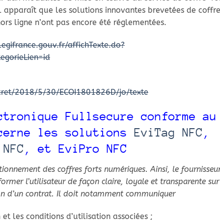
l apparaît que les solutions innovantes brevetées de coffr
hors ligne n’ont pas encore été réglementées.
egifrance.gouv.fr/affichTexte.do?
gorieLien=id
decret/2018/5/30/ECOI1801826D/jo/texte
ctronique Fullsecure conforme au
ncerne les solutions
EviTag NFC
,
 NFC
, et EviPro NFC
ctionnement des coffres forts numériques. Ainsi, le fournisseu
ormer l’utilisateur de façon claire, loyale et transparente sur
ion d’un contrat. Il doit notamment communiquer
et les conditions d’utilisation associées ;