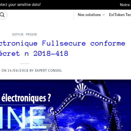
Notre 
ect your sensitive data!
Nos solutions
EviToken Te
ESPACE PRESSE
ctronique Fullsecure conforme
écret n 2018-418
D ON
14/06/2018
BY
EXPERT CONSEIL