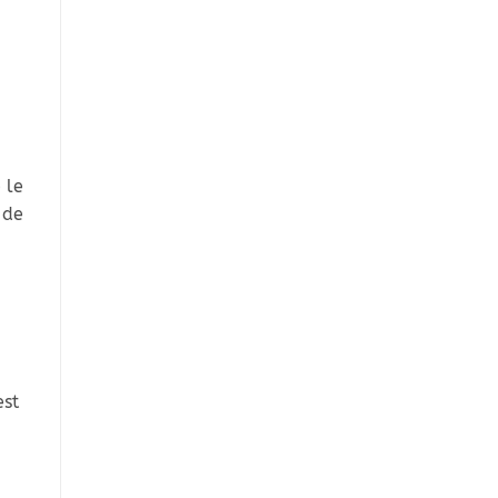
e le
 de
est