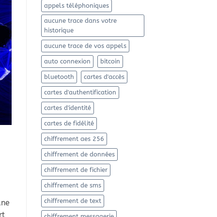
appels téléphoniques
aucune trace dans votre
historique
aucune trace de vos appels
auto connexion
bitcoin
bluetooth
cartes d'accès
cartes d'authentification
cartes d'identité
cartes de fidélité
chiffrement aes 256
e
chiffrement de données
chiffrement de fichier
chiffrement de sms
chiffrement de text
une
rt
chiffrement messagerie