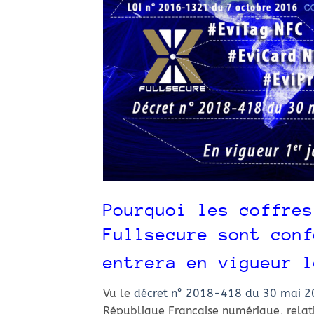
Pourquoi les coffres
Fullsecure sont conf
entrera en vigueur l
Vu le
décret n° 2018-418 du 30 mai 
République Française numérique, relati