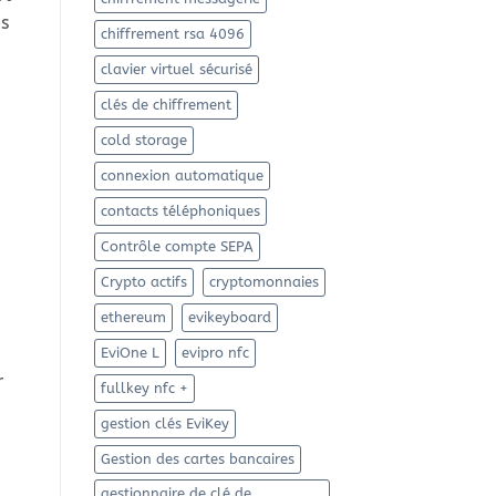
es
chiffrement rsa 4096
clavier virtuel sécurisé
clés de chiffrement
cold storage
connexion automatique
contacts téléphoniques
Contrôle compte SEPA
Crypto actifs
cryptomonnaies
ethereum
evikeyboard
EviOne L
evipro nfc
r
fullkey nfc +
gestion clés EviKey
Gestion des cartes bancaires
gestionnaire de clé de