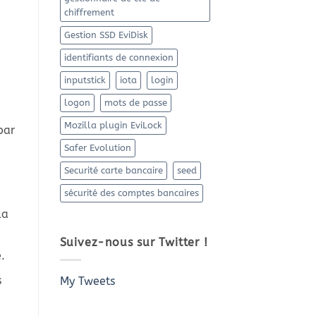
chiffrement
Gestion SSD EviDisk
identifiants de connexion
inputstick
iota
login
logon
mots de passe
Mozilla plugin EviLock
par
Safer Evolution
Securité carte bancaire
seed
sécurité des comptes bancaires
la
Suivez-nous sur Twitter !
.
s
My Tweets