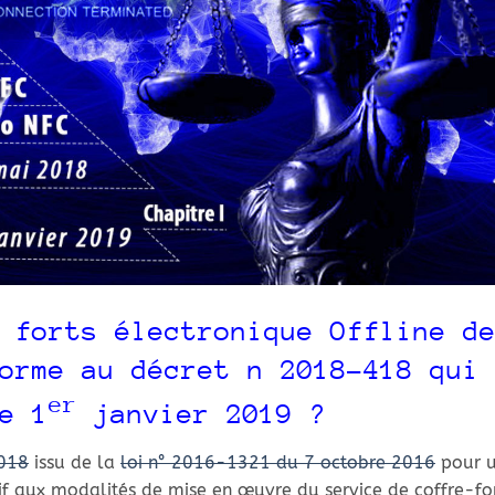
 forts électronique Offline d
orme au décret n 2018-418 qui
er
e 1
janvier 2019 ?
2018
issu de la
loi n° 2016-1321 du 7 octobre 2016
pour 
f aux modalités de mise en œuvre du service de coffre-fo