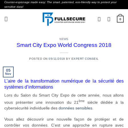
Skip
Counter-espionage made easy: The smart, patented, eco-friendly way to protect your
sensitive data!
to
content
0
NEWS
Smart City Expo World Congress 2018
POSTED ON
05/11/2018
BY
EXPERT CONSEIL
05
Nov
L’aire de la transformation numérique de la sécurité des
systèmes d’informations
Lors du Salon du Smart City Expo de cette année, nous allons
ème
vous présenter une innovation du 21
siècle dédiée à la
cybersécurité individuelle des
données sensibles
.
Vous allez découvrir une nouvelle façon de protéger et de
contrôler vos données. C’est une approche en rupture avec