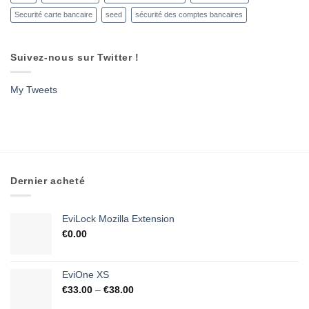
Securité carte bancaire
seed
sécurité des comptes bancaires
Suivez-nous sur Twitter !
My Tweets
Dernier acheté
EviLock Mozilla Extension
€
0.00
EviOne XS
€
33.00
–
€
38.00