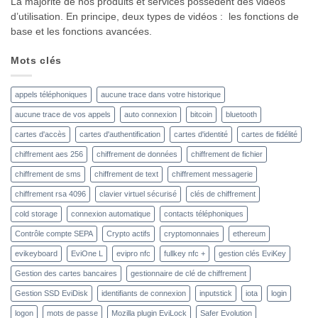
La majorité de nos produits et services possèdent des vidéos
d’utilisation. En principe, deux types de vidéos : les fonctions de
base et les fonctions avancées.
Mots clés
appels téléphoniques
aucune trace dans votre historique
aucune trace de vos appels
auto connexion
bitcoin
bluetooth
cartes d'accès
cartes d'authentification
cartes d'identité
cartes de fidélité
chiffrement aes 256
chiffrement de données
chiffrement de fichier
chiffrement de sms
chiffrement de text
chiffrement messagerie
chiffrement rsa 4096
clavier virtuel sécurisé
clés de chiffrement
cold storage
connexion automatique
contacts téléphoniques
Contrôle compte SEPA
Crypto actifs
cryptomonnaies
ethereum
evikeyboard
EviOne L
evipro nfc
fullkey nfc +
gestion clés EviKey
Gestion des cartes bancaires
gestionnaire de clé de chiffrement
Gestion SSD EviDisk
identifiants de connexion
inputstick
iota
login
logon
mots de passe
Mozilla plugin EviLock
Safer Evolution